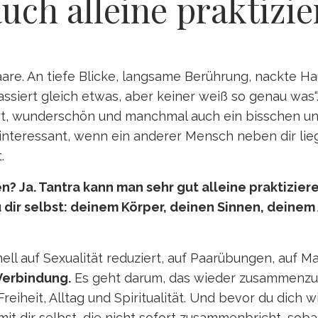
ch alleine praktizie
re. An tiefe Blicke, langsame Berührung, nackte Haut
siert gleich etwas, aber keiner weiß so genau was“. 
 zart, wunderschön und manchmal auch ein bisschen un
interessant, wenn ein anderer Mensch neben dir lieg
.
n? Ja. Tantra kann man sehr gut alleine praktiziere
 dir selbst: deinem Körper, deinen Sinnen, deinem 
ell auf Sexualität reduziert, auf Paarübungen, auf 
Verbindung.
Es geht darum, das wieder zusammenzufü
Freiheit, Alltag und Spiritualität. Und bevor du dich
t dir selbst, die nicht sofort zusammenbricht, sobal