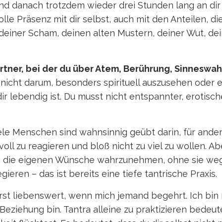
danach trotzdem wieder drei Stunden lang an dir he
lle Präsenz mit dir selbst, auch mit den Anteilen, d
, deiner Scham, deinen alten Mustern, deiner Wut, 
Partner, bei der du über Atem, Berührung, Sinnesw
nicht darum, besonders spirituell auszusehen oder 
lebendig ist. Du musst nicht entspannter, erotischer
viele Menschen sind wahnsinnig geübt darin, für ander
ll zu reagieren und bloß nicht zu viel zu wollen. Abe
n, die eigenen Wünsche wahrzunehmen, ohne sie weg
ieren – das ist bereits eine tiefe tantrische Praxis.
 erst liebenswert, wenn mich jemand begehrt. Ich bin
er Beziehung bin. Tantra alleine zu praktizieren bede