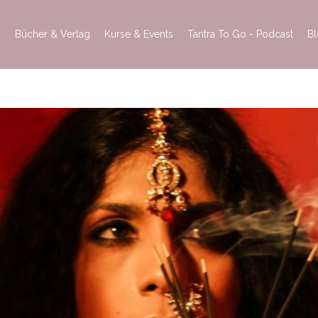
h
Bücher & Verlag
Kurse & Events
Tantra To Go - Podcast
B