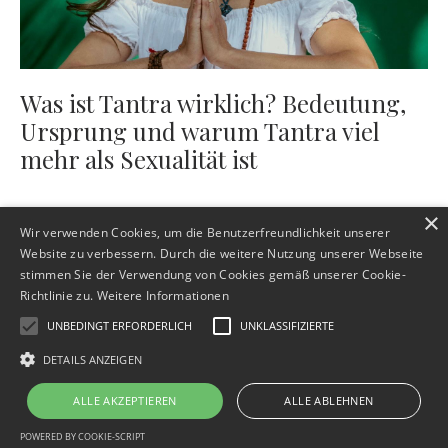
Was ist Tantra wirklich? Bedeutung,
Ursprung und warum Tantra viel
mehr als Sexualität ist
×
Wir verwenden Cookies, um die Benutzerfreundlichkeit unserer
Website zu verbessern. Durch die weitere Nutzung unserer Webseite
stimmen Sie der Verwendung von Cookies gemäß unserer Cookie-
Richtlinie zu.
Weitere Informationen
UNBEDINGT ERFORDERLICH
UNKLASSIFIZIERTE
Impressum
Datenschutz
AGB
Widerrufsbelehrung
DETAILS ANZEIGEN
Verantwortung & Vertrauen
Kontakt
ALLE AKZEPTIEREN
ALLE ABLEHNEN
© 2026 Christine Janson - Intimitätscoaching für Beziehung, Sinnlichkeit und
persönliche Entwicklung
POWERED BY COOKIE-SCRIPT