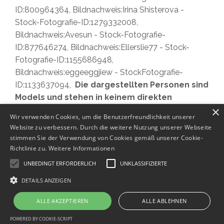
ID:800964364, Bildnachweis:Irina Shisterova -
Stock-Fotografie-ID:1279332008,
Bildnachweis:Avesun - Stock-Fotografie-
ID:877646274, Bildnachweis:Ellerslie77 - Stock-
Fotografie-ID:1155686948,
Bildnachweis:eggeeggjiew - StockFotografie-
ID:1133637094,
Die dargestellten Personen sind
Models und stehen in keinem direkten
×
Zusammenhang mit den beschriebenen
Wir verwenden Cookies, um die Benutzerfreundlichkeit unserer
Inhalten oder Angeboten. Die Bilder dienen
Website zu verbessern. Durch die weitere Nutzung unserer Webseite
ausschließlich der symbolischen Illustration.
stimmen Sie der Verwendung von Cookies gemäß unserer Cookie-
Richtlinie zu.
Weitere Informationen
Alle weiteren Bilder, Grafiken und Inhalte dieser
UNBEDINGT ERFORDERLICH
UNKLASSIFIZIERTE
Website sind – sofern nicht anders angegeben –
urheberrechtlich geschützt und Eigentum von
DETAILS ANZEIGEN
Christine Janson.
ALLE AKZEPTIEREN
ALLE ABLEHNEN
POWERED BY COOKIE-SCRIPT