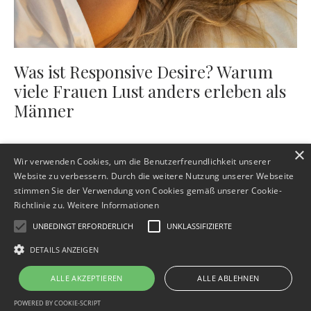
Was ist Responsive Desire? Warum
viele Frauen Lust anders erleben als
Männer
×
Wir verwenden Cookies, um die Benutzerfreundlichkeit unserer
Website zu verbessern. Durch die weitere Nutzung unserer Webseite
stimmen Sie der Verwendung von Cookies gemäß unserer Cookie-
Richtlinie zu.
Weitere Informationen
UNBEDINGT ERFORDERLICH
UNKLASSIFIZIERTE
Impressum
Datenschutz
AGB
Widerrufsbelehrung
DETAILS ANZEIGEN
Verantwortung & Vertrauen
Kontakt
ALLE AKZEPTIEREN
ALLE ABLEHNEN
© 2026 Christine Janson - Intimitätscoaching für Beziehung, Sinnlichkeit und
persönliche Entwicklung
POWERED BY COOKIE-SCRIPT