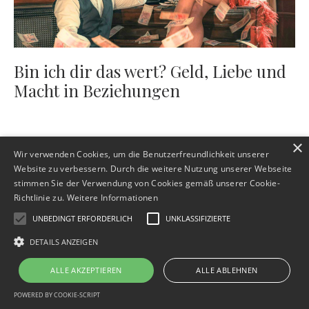
Bin ich dir das wert? Geld, Liebe und
Macht in Beziehungen
×
Wir verwenden Cookies, um die Benutzerfreundlichkeit unserer
Website zu verbessern. Durch die weitere Nutzung unserer Webseite
stimmen Sie der Verwendung von Cookies gemäß unserer Cookie-
Richtlinie zu.
Weitere Informationen
UNBEDINGT ERFORDERLICH
UNKLASSIFIZIERTE
Impressum
Datenschutz
AGB
Widerrufsbelehrung
Verantwortung & Vertrauen
Kontakt
DETAILS ANZEIGEN
© 2026 Christine Janson - Intimitätscoaching für Beziehung, Sinnlichkeit und
ALLE AKZEPTIEREN
ALLE ABLEHNEN
persönliche Entwicklung
POWERED BY COOKIE-SCRIPT