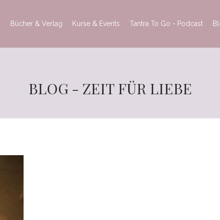
h
Bücher & Verlag
Kurse & Events
Tantra To Go - Podcast
B
BLOG - ZEIT FÜR LIEBE