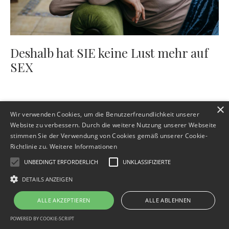
Deshalb hat SIE keine Lust mehr auf
SEX
×
Wir verwenden Cookies, um die Benutzerfreundlichkeit unserer
Website zu verbessern. Durch die weitere Nutzung unserer Webseite
stimmen Sie der Verwendung von Cookies gemäß unserer Cookie-
Richtlinie zu.
Weitere Informationen
UNBEDINGT ERFORDERLICH
UNKLASSIFIZIERTE
Impressum
Datenschutz
AGB
Widerrufsbelehrung
Verantwortung & Vertrauen
Kontakt
DETAILS ANZEIGEN
© 2026 Christine Janson - Intimitätscoaching für Beziehung, Sinnlichkeit und
ALLE AKZEPTIEREN
ALLE ABLEHNEN
persönliche Entwicklung
POWERED BY COOKIE-SCRIPT