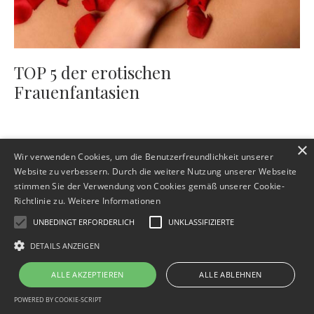
TOP 5 der erotischen
Frauenfantasien
×
Wir verwenden Cookies, um die Benutzerfreundlichkeit unserer
Website zu verbessern. Durch die weitere Nutzung unserer Webseite
stimmen Sie der Verwendung von Cookies gemäß unserer Cookie-
Richtlinie zu.
Weitere Informationen
UNBEDINGT ERFORDERLICH
UNKLASSIFIZIERTE
Impressum
Datenschutz
AGB
Widerrufsbelehrung
Verantwortung & Vertrauen
Kontakt
DETAILS ANZEIGEN
© 2026 Christine Janson - Intimitätscoaching für Beziehung, Sinnlichkeit und
ALLE AKZEPTIEREN
ALLE ABLEHNEN
persönliche Entwicklung
POWERED BY COOKIE-SCRIPT