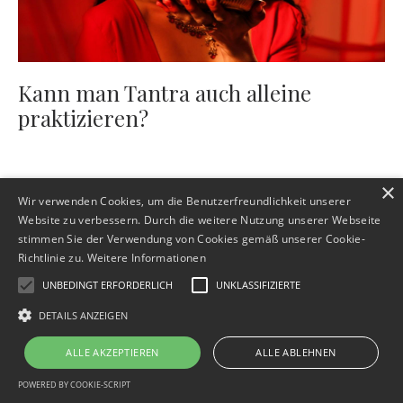
Kann man Tantra auch alleine
praktizieren?
×
Wir verwenden Cookies, um die Benutzerfreundlichkeit unserer
Website zu verbessern. Durch die weitere Nutzung unserer Webseite
stimmen Sie der Verwendung von Cookies gemäß unserer Cookie-
Richtlinie zu.
Weitere Informationen
UNBEDINGT ERFORDERLICH
UNKLASSIFIZIERTE
Impressum
Datenschutz
AGB
Widerrufsbelehrung
Verantwortung & Vertrauen
Kontakt
DETAILS ANZEIGEN
© 2026 Christine Janson - Intimitätscoaching für Beziehung, Sinnlichkeit und
ALLE AKZEPTIEREN
ALLE ABLEHNEN
persönliche Entwicklung
POWERED BY COOKIE-SCRIPT