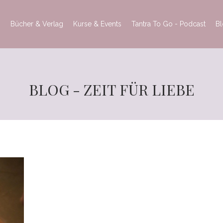
h
Bücher & Verlag
Kurse & Events
Tantra To Go - Podcast
B
BLOG - ZEIT FÜR LIEBE