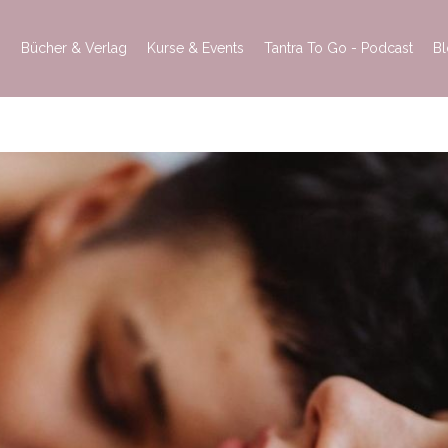
h
Bücher & Verlag
Kurse & Events
Tantra To Go - Podcast
B