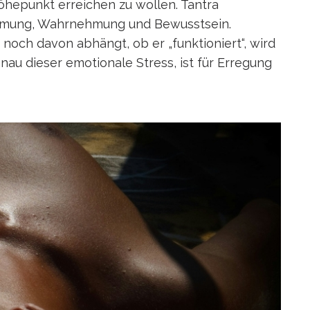
öhepunkt erreichen zu wollen. Tantra
, Atmung, Wahrnehmung und Bewusstsein.
 noch davon abhängt, ob er „funktioniert“, wird
au dieser emotionale Stress, ist für Erregung