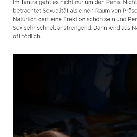
Im Tantra geht es nicht nur um den Penis. Nic
betrachtet Sexualität als einen Raum von Präs
Natürlich darf eine Erektion schön sein und Pen
Sex sehr schnell anstrengend. Dann wird aus Nä
oft tödlich.